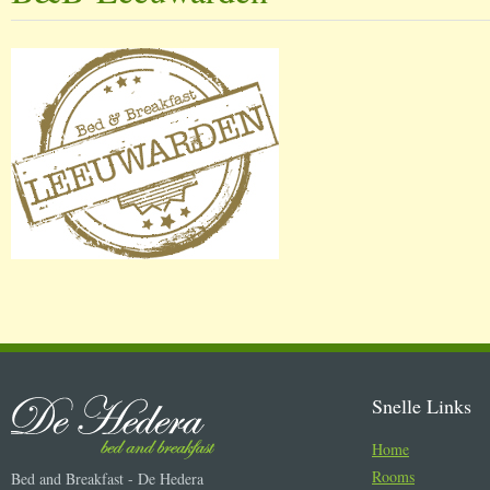
Snelle Links
Home
Rooms
Bed and Breakfast - De Hedera